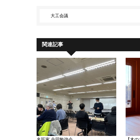
大工会議
関連記事
名匠家 合同勉強会
【木の