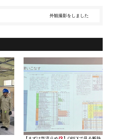
外観撮影をしました
【まずは気流止め
】QPEXで見る断熱