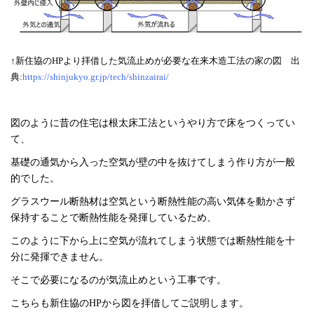
↑新住協のHPより拝借した気流止めが必要な在来木造工法の家の図 出
典:
https://shinjukyo.gr.jp/tech/shinzairai/
図のように昔の住宅は根太床工法というやり方で床をつくってい
て、
基礎の通気から入った空気が壁の中を抜けてしまう作り方が一般
的でした。
グラスウール断熱材は空気という断熱性能の高い気体を動かさず
保持することで断熱性能を発揮しているため、
このように下から上に空気が流れてしまう状態では断熱性能を十
分に発揮できません。
そこで必要になるのが気流止めという工事です。
こちらも新住協のHPから図を拝借してご説明します。