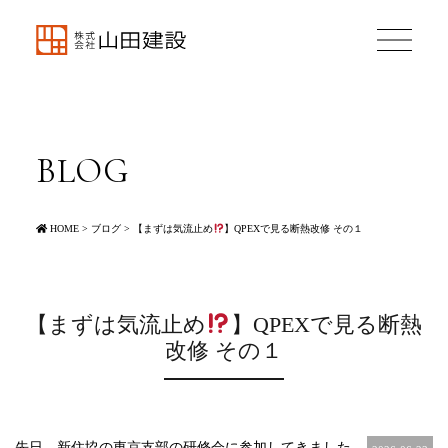
BLOG
HOME
>
ブログ
>
【まずは気流止め
】QPEXで見る断熱改修 その１
【まずは気流止め
】QPEXで見る断熱
改修 その１
先日、新住協の東京支部の研修会に参加してきました。