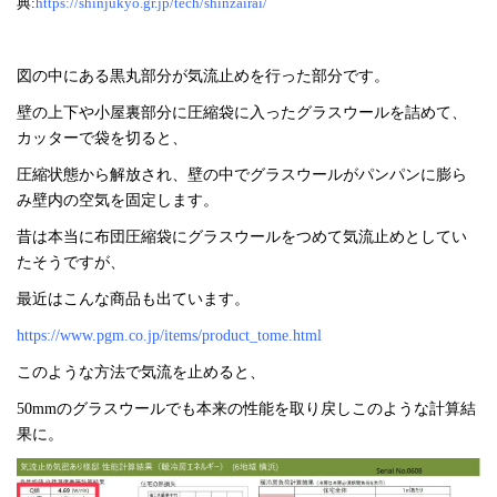
典:
https://shinjukyo.gr.jp/tech/shinzairai/
図の中にある黒丸部分が気流止めを行った部分です。
壁の上下や小屋裏部分に圧縮袋に入ったグラスウールを詰めて、
カッターで袋を切ると、
圧縮状態から解放され、壁の中でグラスウールがパンパンに膨ら
み壁内の空気を固定します。
昔は本当に布団圧縮袋にグラスウールをつめて気流止めとしてい
たそうですが、
最近はこんな商品も出ています。
https://www.pgm.co.jp/items/product_tome.html
このような方法で気流を止めると、
50mmのグラスウールでも本来の性能を取り戻しこのような計算結
果に。