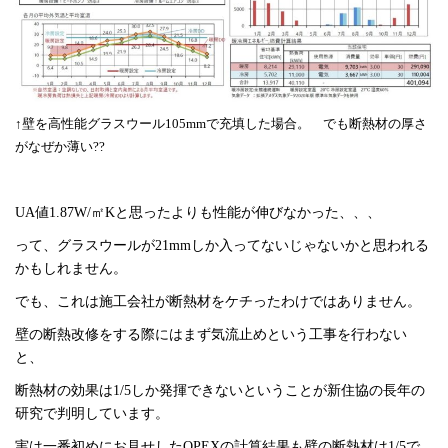
↑壁を高性能グラスウール105mmで充填した場合。 でも断熱材の厚さ
がなぜか薄い??
UA値1.87W/㎡Kと思ったよりも性能が伸びなかった、、、
って、グラスウールが21mmしか入ってないじゃないかと思われる
かもしれません。
でも、これは施工会社が断熱材をケチったわけではありません。
壁の断熱改修をする際にはまず気流止めという工事を行わない
と、
断熱材の効果は1/5しか発揮できないということが新住協の長年の
研究で判明しています。
実は一番初めにお見せしたQPEXの計算結果も壁の断熱材は1/5で