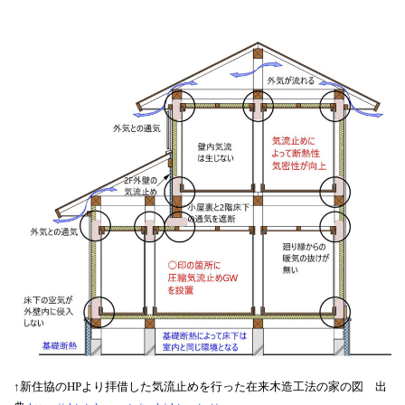
↑新住協のHPより拝借した気流止めを行った在来木造工法の家の図 出