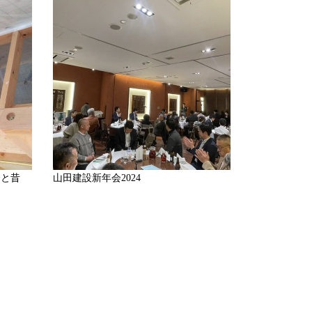
今と昔
山田建設新年会2024