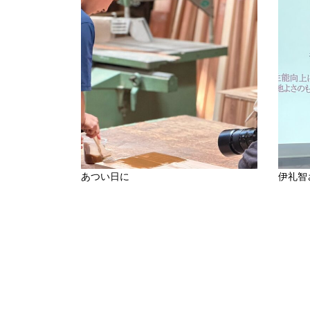
あつい日に
伊礼智