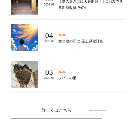
【夏の暑さには天井断熱！】QPEXで見
2026.08
る断熱改修 その3
04
BLOG
空と僕の間に-屋上緑化計画-
2026.08
03
BLOG
ツバメの巣
2026.08
詳しくはこちら