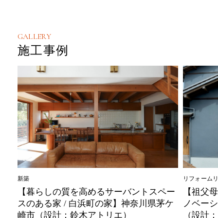
GALLERY
施工事例
リフォームリノベーション
めるサーバントスペー
【祖父母から孫へ世代を繋ぐ性
浜町の家】神奈川県茅ケ
ノベーション / S様邸】神奈川
アトリエ）
（設計：自社）*性能向上リノ